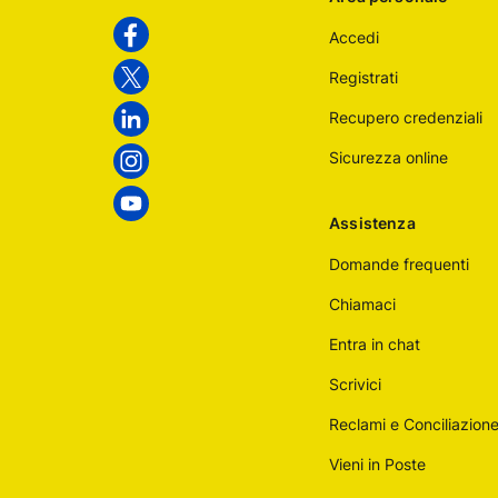
Poste
Accedi
Italiane
Facebook
Registrati
Twitter
Recupero credenziali
Linkedin
Sicurezza online
Instagram
Youtube
Assistenza
Domande frequenti
Chiamaci
Entra in chat
Scrivici
Reclami e Conciliazion
Vieni in Poste