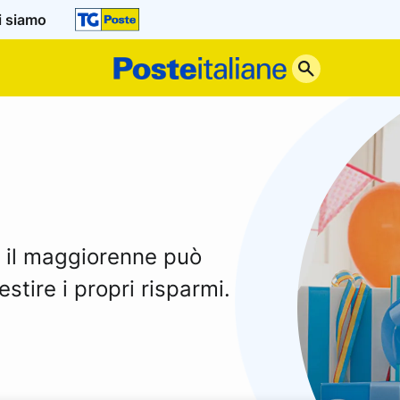
i siamo
Poste
Italiane
, il maggiorenne può
stire i propri risparmi.