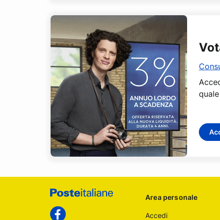
Vot
Consu
Acced
quale
Ac
Footer
Area personale
Poste
Accedi
Facebook