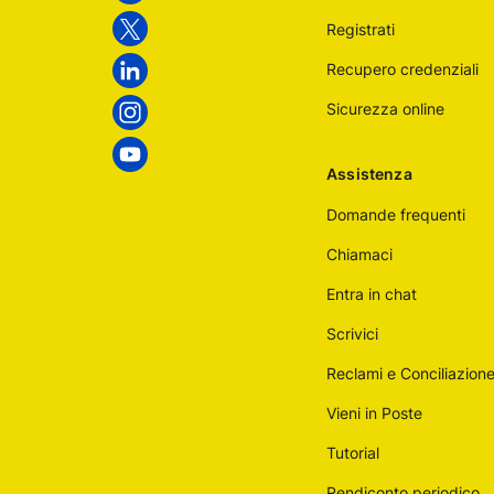
Italiane
Registrati
Twitter
Recupero credenziali
Linkedin
Sicurezza online
Instagram
Youtube
Assistenza
Domande frequenti
Chiamaci
Entra in chat
Scrivici
Reclami e Conciliazion
Vieni in Poste
Tutorial
Rendiconto periodico