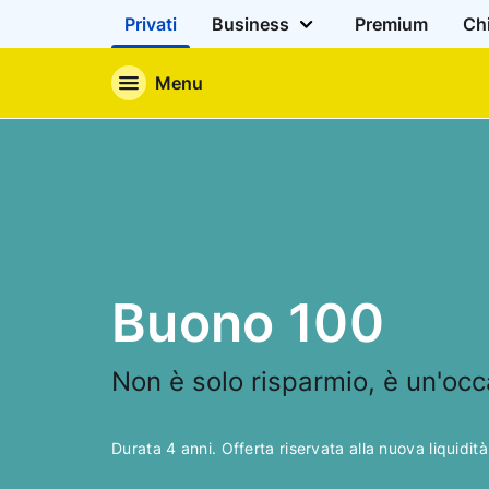
Privati
Business
Premium
Ch
Menu
Buono 100
Non è solo risparmio, è un'oc
Durata 4 anni. Offerta riservata alla nuova liquidità