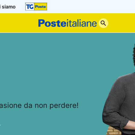
i siamo
Poste
Italiane
casione da non perdere!
.