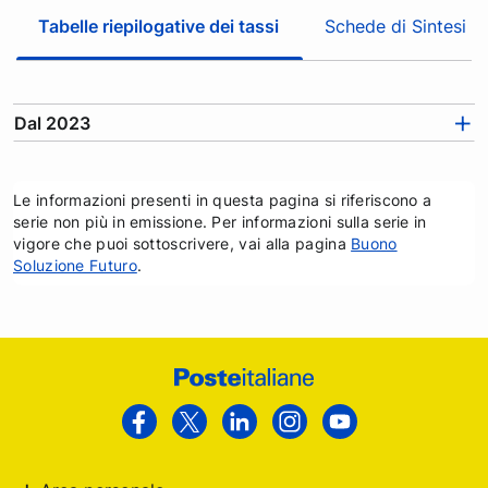
c
Tabelle riepilogative dei tassi
Schede di Sintesi
a
t
r
a
Dal 2023
l
e
s
Le informazioni presenti in questa pagina si riferiscono a
e
serie non più in emissione. Per informazioni sulla serie in
z
vigore che puoi sottoscrivere, vai alla pagina
Buono
i
Soluzione Futuro
.
o
n
i
e
Footer
c
Poste
a
Facebook
Twitter
Linkedin
Instagram
Youtube
t
Italiane
e