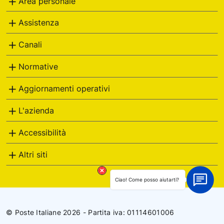
Area personale
g
o
Assistenza
r
i
Canali
e
Normative
Aggiornamenti operativi
L'azienda
Accessibilità
Altri siti
Ciao! Come posso aiutarti?
© Poste Italiane 2026 - Partita iva: 01114601006