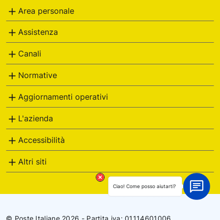
g
Area personale
o
r
Assistenza
i
e
Canali
Normative
Aggiornamenti operativi
L'azienda
Accessibilità
Altri siti
Ciao! Come posso aiutarti?
© Poste Italiane 2026 - Partita iva: 01114601006