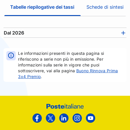
c
Tabelle riepilogative dei tassi
Schede di sintesi
a
t
r
a
Dal 2026
l
e
s
Le informazioni presenti in questa pagina si
e
riferiscono a serie non più in emissione. Per
z
informazioni sulla serie in vigore che puoi
i
sottoscrivere, vai alla pagina
Buono Rinnova Prima
3x4 Premio
.
o
n
i
e
c
Footer
a
Poste
t
Facebook
Twitter
Linkedin
Instagram
Youtube
e
Italiane