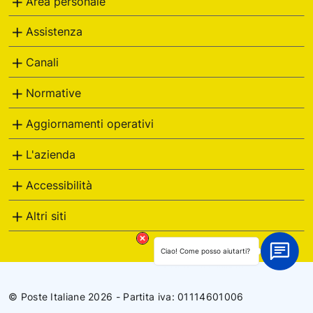
Area personale
g
o
Assistenza
r
i
Canali
e
Normative
Aggiornamenti operativi
L'azienda
Accessibilità
Altri siti
Ciao! Come posso aiutarti?
© Poste Italiane 2026 - Partita iva: 01114601006