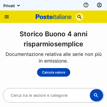
Privati
Assistenza
Poste
Menu
Italiane
Storico Buono 4 anni
risparmiosemplice
Documentazione relativa alle serie non più
in emissione.
Calcola valore
C
e
r