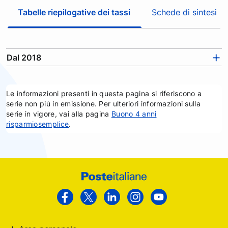
c
Tabelle riepilogative dei tassi
Schede di sintesi
a
t
r
a
Dal 2018
l
e
s
Le informazioni presenti in questa pagina si riferiscono a
e
serie non più in emissione. Per ulteriori informazioni sulla
z
serie in vigore, vai alla pagina
Buono 4 anni
i
risparmiosemplice
.
o
n
i
e
Footer
c
Poste
a
Facebook
Twitter
Linkedin
Instagram
Youtube
t
Italiane
e