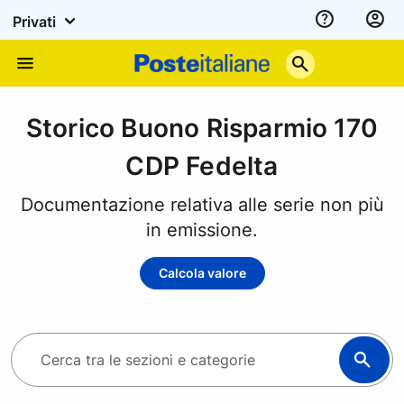
Privati
Assistenza
Poste
Menu
Italiane
Storico Buono Risparmio 170
CDP Fedelta
Documentazione relativa alle serie non più
in emissione.
Calcola valore
C
e
r