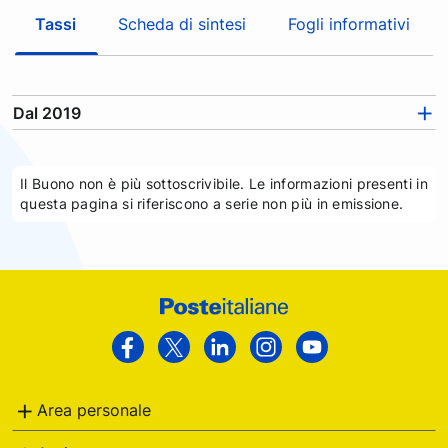
c
Tassi
Scheda di sintesi
Fogli informativi
a
t
r
a
Dal 2019
l
e
s
Il Buono non è più sottoscrivibile. Le informazioni presenti in
e
questa pagina si riferiscono a serie non più in emissione.
z
i
o
n
Footer
i
e
Poste
Facebook
Twitter
Linkedin
Instagram
Youtube
c
Italiane
a
Area personale
t
e