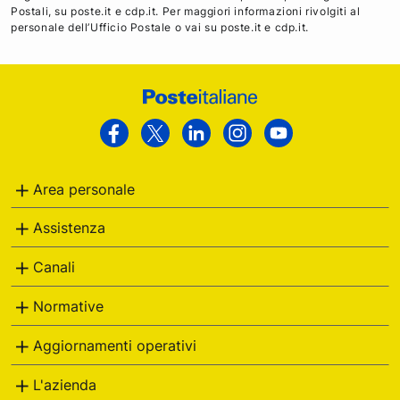
Postali, su poste.it e cdp.it. Per maggiori informazioni rivolgiti al
personale dell’Ufficio Postale o vai su poste.it e cdp.it.
Footer
Poste
Facebook
Twitter
Linkedin
Instagram
Youtube
Italiane
Area personale
Assistenza
Canali
Normative
Aggiornamenti operativi
L'azienda