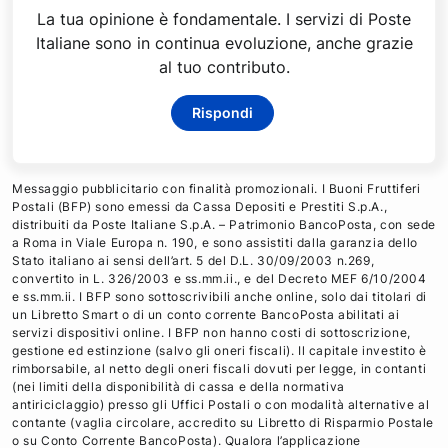
La tua opinione è fondamentale. I servizi di Poste
Italiane sono in continua evoluzione, anche grazie
al tuo contributo.
Rispondi
Messaggio pubblicitario con finalità promozionali. I Buoni Fruttiferi
Postali (BFP) sono emessi da Cassa Depositi e Prestiti S.p.A.,
distribuiti da Poste Italiane S.p.A. – Patrimonio BancoPosta, con sede
a Roma in Viale Europa n. 190, e sono assistiti dalla garanzia dello
Stato italiano ai sensi dell’art. 5 del D.L. 30/09/2003 n.269,
convertito in L. 326/2003 e ss.mm.ii., e del Decreto MEF 6/10/2004
e ss.mm.ii. I BFP sono sottoscrivibili anche online, solo dai titolari di
un Libretto Smart o di un conto corrente BancoPosta abilitati ai
servizi dispositivi online. I BFP non hanno costi di sottoscrizione,
gestione ed estinzione (salvo gli oneri fiscali). Il capitale investito è
rimborsabile, al netto degli oneri fiscali dovuti per legge, in contanti
(nei limiti della disponibilità di cassa e della normativa
antiriciclaggio) presso gli Uffici Postali o con modalità alternative al
contante (vaglia circolare, accredito su Libretto di Risparmio Postale
o su Conto Corrente BancoPosta). Qualora l’applicazione