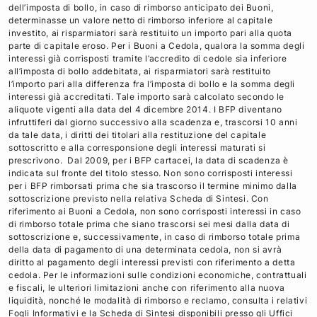
dell’imposta di bollo, in caso di rimborso anticipato dei Buoni,
determinasse un valore netto di rimborso inferiore al capitale
investito, ai risparmiatori sarà restituito un importo pari alla quota
parte di capitale eroso. Per i Buoni a Cedola, qualora la somma degli
interessi già corrisposti tramite l’accredito di cedole sia inferiore
all’imposta di bollo addebitata, ai risparmiatori sarà restituito
l’importo pari alla differenza fra l’imposta di bollo e la somma degli
interessi già accreditati. Tale importo sarà calcolato secondo le
aliquote vigenti alla data del 4 dicembre 2014. I BFP diventano
infruttiferi dal giorno successivo alla scadenza e, trascorsi 10 anni
da tale data, i diritti dei titolari alla restituzione del capitale
sottoscritto e alla corresponsione degli interessi maturati si
prescrivono. Dal 2009, per i BFP cartacei, la data di scadenza è
indicata sul fronte del titolo stesso. Non sono corrisposti interessi
per i BFP rimborsati prima che sia trascorso il termine minimo dalla
sottoscrizione previsto nella relativa Scheda di Sintesi. Con
riferimento ai Buoni a Cedola, non sono corrisposti interessi in caso
di rimborso totale prima che siano trascorsi sei mesi dalla data di
sottoscrizione e, successivamente, in caso di rimborso totale prima
della data di pagamento di una determinata cedola, non si avrà
diritto al pagamento degli interessi previsti con riferimento a detta
cedola. Per le informazioni sulle condizioni economiche, contrattuali
e fiscali, le ulteriori limitazioni anche con riferimento alla nuova
liquidità, nonché le modalità di rimborso e reclamo, consulta i relativi
Fogli Informativi e la Scheda di Sintesi disponibili presso gli Uffici